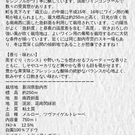
をシンプルかつ丁寧に醸しています。国産ワインコンクールで
数々の受賞歴があります。
町を見下ろす「蔵王山」の中腹に平成15年、16年にワイン用の葡
萄が植えられました。最大標高は約250ｍと高く、日光が良く当
る南南西に面した急斜面を利用して栽培されています。この陽当
がよく「急斜度」と昼夜の温度差を生む「高度」、吹きおろしの
強い風が吹く栽培地は、よいワイン用の葡萄を栽培するのに大切
な条件が揃っています。近くには同じ胎内市営のスキー場もあ
り、冬は雪深く山間の傾斜地であることが想像できますね！
【香り・味わい】
黒すぐり（カシス）や野いちごを想わせるフルーティーな香りと
ともに、しそやユーカリなど爽やかな香りも顔を覗かせます。
豊かな果実味とフレッシュな酸味の絶妙なバランスが心地よく、
飲みやすく口飽きない味わいです。
ーーーーーーーーーーーーーーーーーーーーー
栽培地 新潟県胎内市
標 高 約250ｍ
地 形 南西斜面
地 質 泥岩、花崗閃緑岩
土 質 粘土質
品 種 メルロー、ツヴァイゲルトレーベ
内容量 750ｍｌ
ｱﾙｺｰﾙ 12.5%
自園100％ブドウ