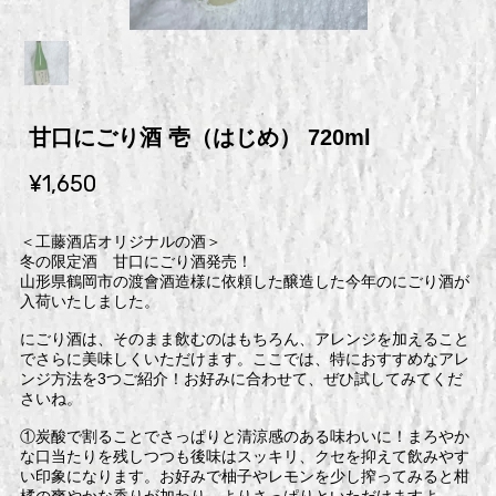
甘口にごり酒 壱（はじめ） 720ml
¥1,650
＜工藤酒店オリジナルの酒＞
⁡冬の限定酒 甘口にごり酒発売！
山形県鶴岡市の渡會酒造様に依頼した醸造した今年のにごり酒が
入荷いたしました。
にごり酒は、そのまま飲むのはもちろん、アレンジを加えること
でさらに美味しくいただけます。ここでは、特におすすめなアレ
ンジ方法を3つご紹介！お好みに合わせて、ぜひ試してみてくだ
さいね。
①炭酸で割ることでさっぱりと清涼感のある味わいに！まろやか
な口当たりを残しつつも後味はスッキリ、クセを抑えて飲みやす
い印象になります。お好みで柚子やレモンを少し搾ってみると柑
橘の爽やかな香りが加わり、よりさっぱりといただけますよ。