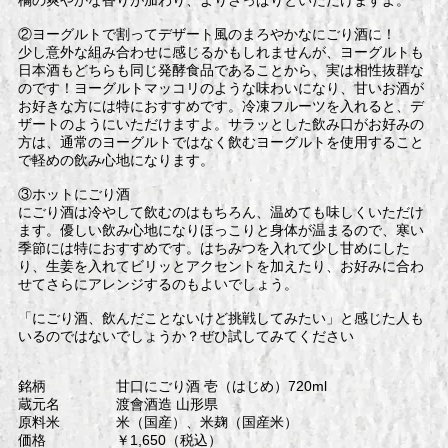
②ヨーグルトで割ってデザート風のまろやかなにごり酒に！
少し意外な組み合わせに感じるかもしれませんが、ヨーグルトも
日本酒もどちらも同じ発酵食品であることから、実は相性抜群な
のです！ヨーグルトマッコリのような味わいになり、甘いお酒が
お好きな方には特におすすめです。冷凍フルーツを入れると、デ
ザートのようにいただけますよ。サラッとした飲み口がお好みの
方は、通常のヨーグルトではなく飲むヨーグルトを使用すること
で軽めの飲み心地になります。
③ホットにごり酒
にごり酒は冷やして飲むのはもちろん、温めても味しくいただけ
ます。優しい飲み心地になりほっこりと身体が温まるので、寒い
季節には特におすすめです。はちみつを入れて少し甘めにした
り、生姜を入れてビリッとアクセントを加えたり、お好みに合わ
せてさらにアレンジするのもよいでしょう。
「にごり酒、飲んだことないけど挑戦してみたい」と感じた人も
いるのではないでしょうか？ぜひ試してみてください
銘柄 甘口にごり酒 壱（はじめ）720ml
蔵元名 渡會酒造 山形県
原料米 米（国産）、米麹（国産米）
価格 ￥1,650（税込）