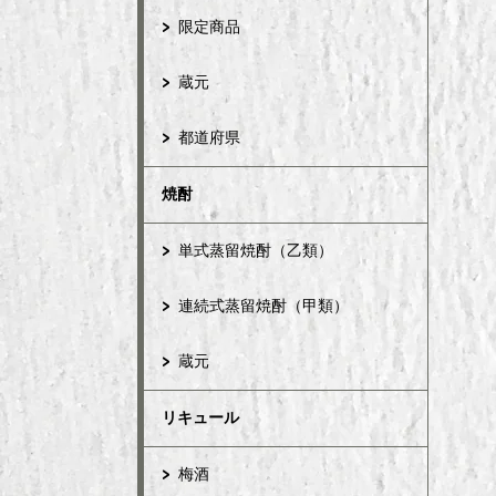
限定商品
蔵元
都道府県
焼酎
単式蒸留焼酎（乙類）
連続式蒸留焼酎（甲類）
蔵元
リキュール
梅酒