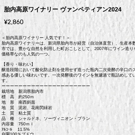
胎内高原ワイナリー ヴァンペティアン2024
¥2,860
＜胎内高原ワイナリー 人気です！＞
胎内高原ワイナリーは、新潟県胎内市が経営（自治体直営）、生産本
市では、豊かな自然を利用した町おこしとして、2007年にワイン造
価格帯なのも人気の一つ。
【香り・味わい】
醸造段階において酸化防止剤を使用せず造った瓶内二次発酵の辛口の
感ある優しい味わいです。一次発酵後のワインを無濾過で瓶詰めして
す。
ーーーーーーーーーーーーーーーーーーーーー
栽培地 新潟県胎内市
標 高 約250ｍ
地 形 南西斜面
地 質 泥岩、花崗閃緑岩
土 質 粘土質
品 種 シャルドネ、ソーヴィニオン・ブラン
内容量 750ｍｌ
ｱﾙｺｰﾙ 11.5%
自園100％ブドウ