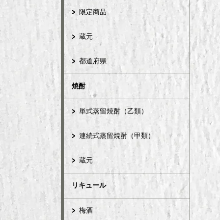
限定商品
蔵元
都道府県
焼酎
単式蒸留焼酎（乙類）
連続式蒸留焼酎（甲類）
蔵元
リキュール
梅酒