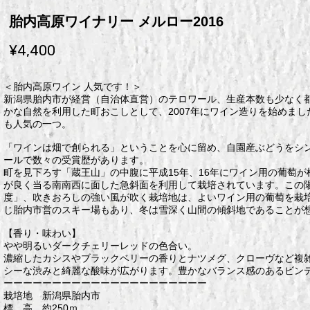
胎内高原ワイナリー メルロー2016
¥4,400
＜胎内高原ワイン 人気です！＞
新潟県胎内市が経営（自治体直営）のテロワール、生産本数も少なく
かな自然を利用した町おこしとして、2007年にワイン造りを始めま
も人気の一つ。
「ワインは畑で創られる」ということを心に留め、自園産ぶどうをシ
ールで数々の受賞歴があります。
町を見下ろす「蔵王山」の中腹に平成15年、16年にワイン用の葡萄が
が良く当る南南西に面した急斜面を利用して栽培されています。この
度」、吹きおろしの強い風が吹く栽培地は、よいワイン用の葡萄を栽
じ胎内市営のスキー場もあり、冬は雪深く山間の傾斜地であることが
【香り・味わい】
やや明るいダークチェリーレッドの色合い。
濃縮したカシスやブラックベリーの香りとナツメグ、クローヴなど複
シーな渋みと綺麗な酸味が広がります。豊かなバランス感のあるビン
ーーーーーーーーーーーーーーーーーーーーー
栽培地 新潟県胎内市
標 高 約250ｍ