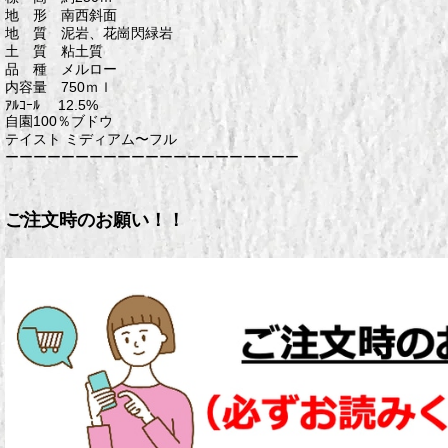
地 形 南西斜面
地 質 泥岩、花崗閃緑岩
土 質 粘土質
品 種 メルロー
内容量 750ｍｌ
ｱﾙｺｰﾙ 12.5%
自園100％ブドウ
テイスト ミディアム〜フル
ーーーーーーーーーーーーーーーーーーーーー
ご注文時のお願い！！