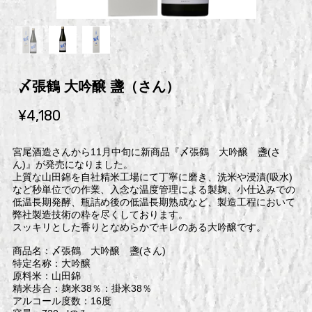
〆張鶴 大吟醸 盞（さん）
¥4,180
宮尾酒造さんから11月中旬に新商品『〆張鶴 大吟醸 盞(さ
ん)』が発売になりました。
上質な山田錦を自社精米工場にて丁寧に磨き、洗米や浸漬(吸水)
など秒単位での作業、入念な温度管理による製麹、小仕込みでの
低温長期発酵、瓶詰め後の低温長期熟成など、製造工程において
弊社製造技術の粋を尽くしております。
スッキリとした香りとなめらかでキレのある大吟醸です。
商品名：〆張鶴 大吟醸 盞(さん)
特定名称：大吟醸
原料米：山田錦
精米歩合：麹米38％：掛米38％
アルコール度数：16度