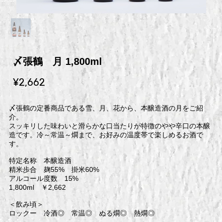
〆張鶴 月 1,800ml
¥2,662
〆張鶴の定番商品である雪、月、花から、本醸造酒の月をご紹
介。
スッキリした味わいと滑らかな口当たりが特徴のやや辛口の本醸
造です。冷～常温～燗まで、お好みの温度帯で楽しめるお酒で
す。
特定名称 本醸造酒
精米歩合 麹55% 掛米60%
アルコール度数 15%
1,800ml ￥2,662
＜飲み頃＞
ロックー 冷酒◎ 常温◎ ぬる燗◎ 熱燗◎