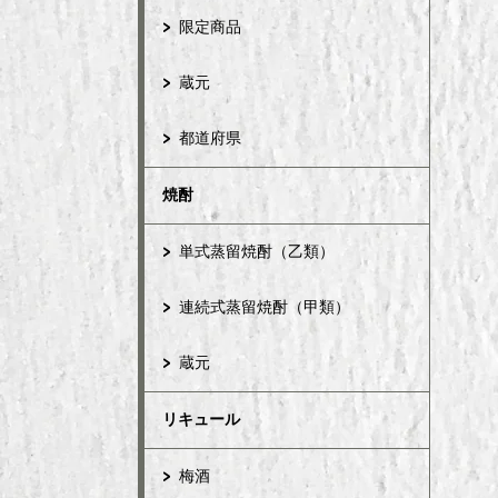
限定商品
蔵元
都道府県
焼酎
単式蒸留焼酎（乙類）
連続式蒸留焼酎（甲類）
蔵元
リキュール
梅酒