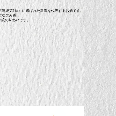
年連続第1位』に選ばれた新潟を代表するお酒です。
雅な含み香、
伝統の味わいです。