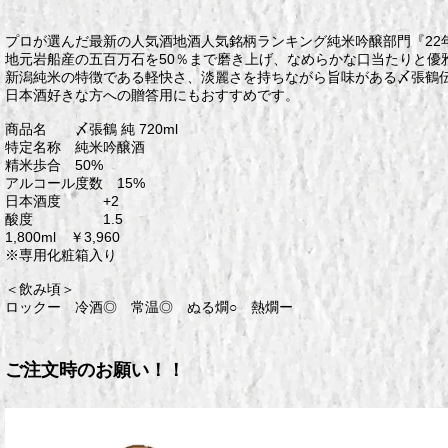
プロが選んだ最新の人気酒地酒人気銘柄ランキング純米吟醸部門『22
地元岩船産の五百万石を50％まで磨き上げ、なめらかな口当たりと優
新潟純米の特徴である軽快さ、淡麗さを持ちながら旨味がある〆張鶴
日本酒好きな方への贈答用にもおすすめです。
商品名 〆張鶴 純 720ml
特定名称 純米吟醸酒
精米歩合 50%
アルコール度数 15%
日本酒度 +2
酸度 1.5
1,800ml ￥3,960
※専用化粧箱入り
＜飲み頃＞
ロックー 冷酒◎ 常温◎ ぬる燗○ 熱燗ー
ご注文時のお願い！！