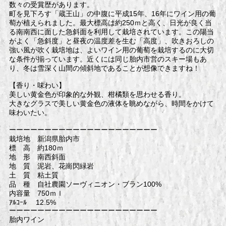
数々の受賞歴があります。
町を見下ろす「蔵王山」の中腹に平成15年、16年にワイン用の葡
萄が植えられました。最大標高は約250ｍと高く、日光が良く当
る南南西に面した急斜面を利用して栽培されています。この陽当
がよく「急斜度」と昼夜の温度差を生む「高度」、吹きおろしの
強い風が吹く栽培地は、よいワイン用の葡萄を栽培するのに大切
な条件が揃っています。近くには同じ胎内市営のスキー場もあ
り、冬は雪深く山間の傾斜地であることが想像できますね！
【香り・味わい】
美しい黄金色が印象的な外観、柑橘類を思わせる香り。
大きなグラスで美しい黄金色の液体を眺めながら、時間をかけて
味わいたい。
ーーーーーーーーーーーーーーーーーーーーー
栽培地 新潟県胎内市
標 高 約180ｍ
地 形 南西斜面
地 質 泥岩、花崗閃緑岩
土 質 粘土質
品 種 自社農園ソーヴィニオン・ブラン100%
内容量 750ｍｌ
ｱﾙｺｰﾙ 12.5%
ーーーーーーーーーーーーーーーーーーーーー
胎内ワイン