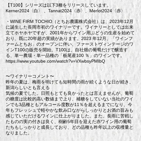
【T100】シリーズは以下3種をリリースしています。
Kerner2024〈白〉 、Tannat2024〈赤〉、Merlot2024〈赤〉
・WINE FIRM TOCHIO（とちお農園株式会社）は、2023年12月
に誕生した長岡市初のワイナリーです。ワイナリーとしては出来
立てホヤホヤですが、2001年からワイン用ぶどうの生産を始めて
おり、既に20年超の実績があります。2023 年12月、「ワインフ
ァームとちお」のオープンに伴い、ファーストヴィンテージのワ
インT100の販売を開始。T100は、自社畑の葡萄だけで醸造す
る、単一農場・単一品種の「栃尾産100 ％」のワインです。
https://www.youtube.com/watch?v=VXwbsyPMIbQ
〜ワイナリーコメント〜
昨年の夏は、梅雨を明けても短時間の雨が続くような日が続き、
新潟らしいとも言える
気候の夏でした。日照もとても良かったとは言えませんが、葡萄
の糖度は比較的高い数値まで上り、補糖をしていない当社のワイ
ンでも3品種ともアルコール度数が11％を超えるまでになり、今
年もフレッシュで軽やかな飲み口ながらしっかりとお酒の旨みも
感じていただけるワインに仕上がりました。また、長雨に苦戦し
たものの実の付きは良く、樹齢5年目を迎えた赤ワイン用の葡萄
たちもしっかりと成長しており、どの品種も昨年以上の収穫量と
なりました。