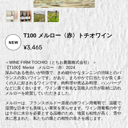
T100 メルロー〈赤〉トチオワイン
¥3,465
＜WINE FIRM TOCHIO（とちお農園株式会社） ＞
【T100】Merlot メルロー〈赤〉2024
深みのある色合いが特徴で、きめ細やかなタンニンの渋味とのバ
ランスの良いワインです。があり、まろやかで口当たりが良く多
くの人に好まれるワインです。肉料理や煮込み料理、ハンバーグ
などに良く合います。ワイン通で有名な芸能人の方が取材に訪れ
メルローを絶賛していただきました。
メルローは、フランスボルドー原産の赤ワイン用葡萄で、温暖で
湿潤な日本でも美味しい果実を実らせます。ワイン用葡萄の中で
は十分に水分を必要とする品種のため、地質も粘性が高く、雪や
水に恵まれた、私たちの畑との相性の良さを感じます。