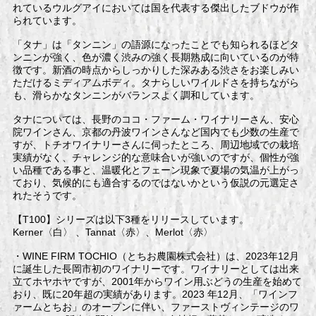
れているウルグアイにおいては国を代表する傑出したブドウが作
られています。
「タナ」は「タンニン」の語源になったことでも知られるほどタ
ンニンが強く、色が濃く渋みの強く長期熟成に向いているのが特
徴です。新酒の時点からしっかりした深みある渋さをお楽しみい
ただけるミディアムボディ。タナらしいワイルドさを持ちながら
も、滑らかなタンニンがバランスよく調和しています。
タナについては、長野のココ・ファーム・ワイナリーさん、安心
院ワインさん、京都の丹波ワインさんなど国内でも少数の生産で
すが、トチオワイナリーさんに伺ったところ、周辺地域での栽培
実績がなく、チャレンジ的な意味合いが強いのですが、個性が強
い品種である事と、温暖化とフェーン現象で夏場の気温が上がっ
ており、気候的にも適合するのではないかという仮説の元選定さ
れたそうです。
【T100】シリーズは以下3種をリリースしています。
Kerner〈白〉 、Tannat〈赤〉、Merlot〈赤〉
・WINE FIRM TOCHIO（とちお農園株式会社）は、2023年12月
に誕生した長岡市初のワイナリーです。ワイナリーとしては出来
立てホヤホヤですが、2001年からワイン用ぶどうの生産を始めて
おり、既に20年超の実績があります。2023 年12月、「ワインフ
ァームとちお」のオープンに伴い、ファーストヴィンテージのワ