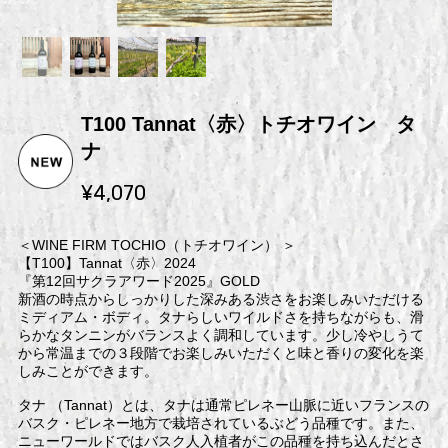
T100 Tannat〈赤〉トチオワイン タ
ナ
¥4,070
＜WINE FIRM TOCHIO（トチオワイン） ＞
【T100】Tannat〈赤〉2024
『第12回サクラアワード2025』GOLD
新酒の時点からしっかりした深みある渋さをお楽しみいただける
ミディアム・ボディ。タナらしいワイルドさを持ちながらも、滑
らかなタンニンがバランスよく調和しています。少し冷やしうて
から常温までの３段階でお楽しみいただくと味と香りの変化を楽
しみことができます。
タナ （Tannat）とは、タナは通常ピレネー山脈に近いフランスの
バスク・ピレネー地方で栽培されているぶどう品種です。また、
ニューワールドではバスク人入植者がこの品種を持ち込んだとさ