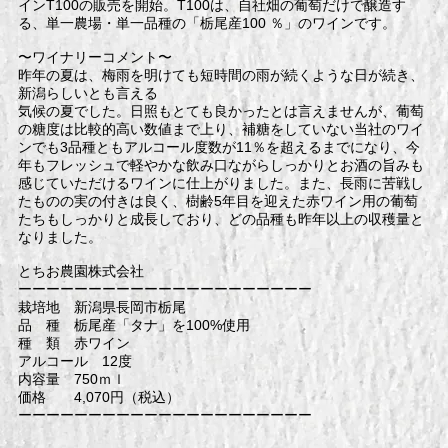
インT100の販売を開始。T100は、自社畑の葡萄だけで醸造す
る、単一農場・単一品種の「栃尾産100 ％」のワインです。
〜ワイナリーコメント〜
昨年の夏は、梅雨を明けても短時間の雨が続くような日が続き、
新潟らしいとも言える
気候の夏でした。日照もとても良かったとは言えませんが、葡萄
の糖度は比較的高い数値まで上り、補糖をしていない当社のワイ
ンでも3品種ともアルコール度数が11％を超えるまでになり、今
年もフレッシュで軽やかな飲み口ながらしっかりとお酒の旨みも
感じていただけるワインに仕上がりました。また、長雨に苦戦し
たものの実の付きは良く、樹齢5年目を迎えた赤ワイン用の葡萄
たちもしっかりと成長しており、どの品種も昨年以上の収穫量と
なりました。
とちお農園株式会社
ーーーーーーーーーーーーーーーーーーーーー
栽培地 新潟県長岡市栃尾
品 種 栃尾産「タナ」を100%使用
種 類 赤ワイン
アルコール 12度
内容量 750ｍｌ
価格 4,070円（税込）
ーーーーーーーーーーーーーーーーーーーーー